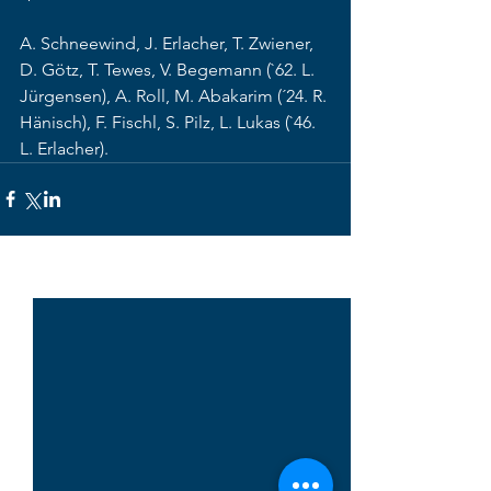
A. Schneewind, J. Erlacher, T. Zwiener, 
D. Götz, T. Tewes, V. Begemann (`62. L. 
Jürgensen), A. Roll, M. Abakarim (´24. R. 
Hänisch), F. Fischl, S. Pilz, L. Lukas (`46. 
L. Erlacher).
Alle ansehen
Aktuelle Beiträge