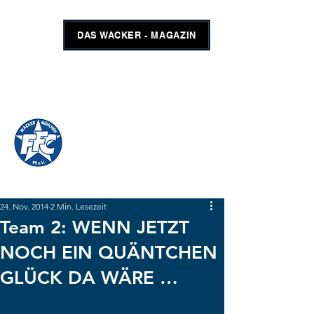
DAS WACKER - MAGAZIN
FFC WACKER MÜNCHEN
#GEMEINSAMUNSCHLAGBAR
SHOP
TICKETS
24. Nov. 2014
2 Min. Lesezeit
Team 2: WENN JETZT
NOCH EIN QUÄNTCHEN
GLÜCK DA WÄRE …