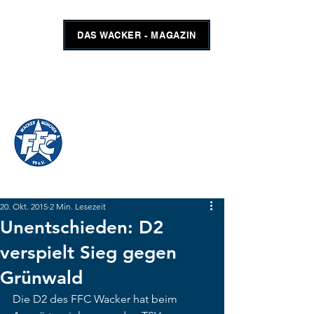
DAS WACKER - MAGAZIN
FFC WACKER MÜNCHEN
#GEMEINSAMUNSCHLAGBAR
SHOP
TICKETS
20. Okt. 2015
2 Min. Lesezeit
Unentschieden: D2
verspielt Sieg gegen
Grünwald
Die D2 des FFC Wacker hat beim 