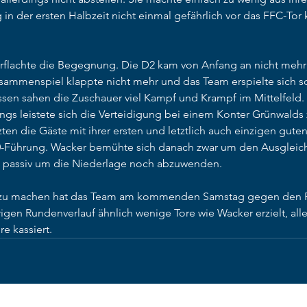
n der ersten Halbzeit nicht einmal gefährlich vor das FFC-Tor 
erflachte die Begegnung. Die D2 kam von Anfang an nicht mehr ric
Zusammenspiel klappte nicht mehr und das Team erspielte sich s
sen sahen die Zuschauer viel Kampf und Krampf im Mittelfeld. 
ings leistete sich die Verteidigung bei einem Konter Grünwalds 
ten die Gäste mit ihrer ersten und letztlich auch einzigen gut
0-Führung. Wacker bemühte sich danach zwar um den Ausgleich,
u passiv um die Niederlage noch abzuwenden.
r zu machen hat das Team am kommenden Samstag gegen den F
igen Rundenverlauf ähnlich wenige Tore wie Wacker erzielt, alle
e kassiert.