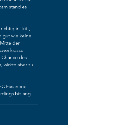
kam stand es 
htig in Tritt, 
o gut wie keine 
Mitte der 
zwei krasse 
en Chance des 
 wirkte aber zu 
C Fasanerie-
rdings bislang 