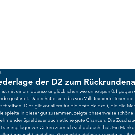
ACKER MÜNCHEN
UNSCHLAGBAR
NEWS
CLUB
Te
t
ederlage der D2 zum Rückrundena
 ist mit einem ebenso unglücklichen wie unnötigen 0:1 gegen 
de gestartet. Dabei hatte sich das von Valli trainierte Team die
chreiben. Dies gilt vor allem für die erste Halbzeit, die die Ma
ie spielte in dieser gut zusammen, zeigte phasenweise schöne
unehmender Spieldauer auch etliche gute Chancen. Die Zuscha
Trainingslager vor Ostern ziemlich viel gebracht hat. Ein Manko
allerdings nicht abstellen. Sie machte einfach zu wenig aus ihr