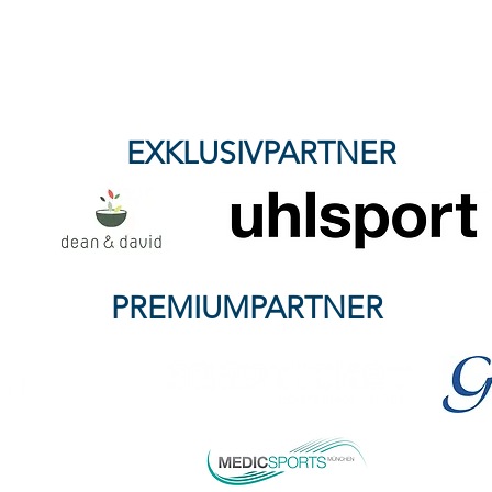
FFC Wacker München
verliert knapp bei SG Haitz -
Nullnummer mit Kampfgeist:
Wacker & Kassel trennen
sich 0:0
EXKLUSIVPARTNER
PREMIUMPARTNER