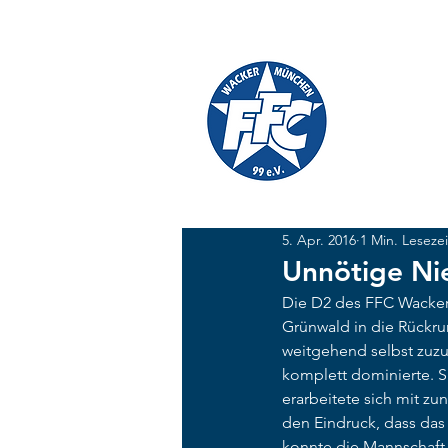
TICKETS
SHOP
FFC W
#GEMEINSAM
5. Apr. 2016
1 Min. Lesezei
Unnötige Ni
Die D2 des FFC Wacker
Grünwald in die Rückrun
weitgehend selbst zuzus
komplett dominierte. S
erarbeitete sich mit z
den Eindruck, dass das 
konnte die Mannschaft 