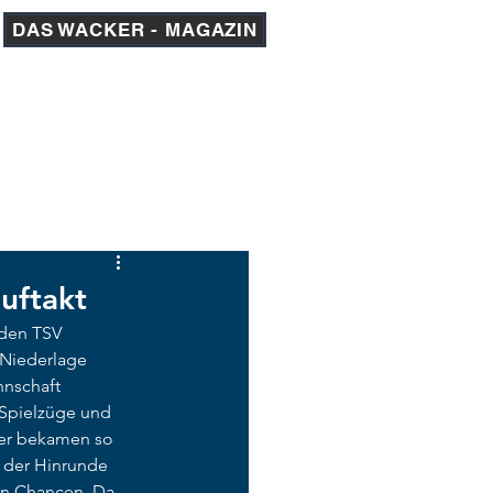
DAS WACKER - MAGAZIN
am 1
AKADEMIE
MEDIEN
uftakt
den TSV 
 Niederlage 
nnschaft 
 Spielzüge und 
uer bekamen so 
 der Hinrunde  
en Chancen. Da 