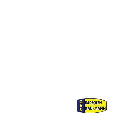
Pressemitteilung - TSV
München von 1860 e.V. und
FFC Wacker München 99
e.V. führen Gespräche zur
Zukunft des Frauen- und
Mädchenfußballs