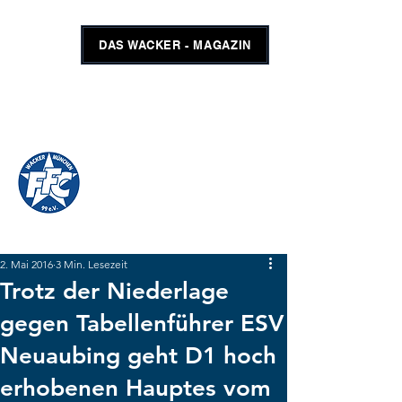
DAS WACKER - MAGAZIN
FFC WACKER MÜNCHEN
#GEMEINSAMUNSCHLAGBAR
SHOP
TICKETS
2. Mai 2016
3 Min. Lesezeit
Trotz der Niederlage
gegen Tabellenführer ESV
Neuaubing geht D1 hoch
erhobenen Hauptes vom