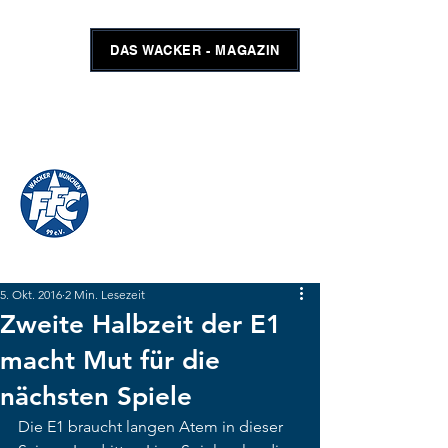
DAS WACKER - MAGAZIN
FFC WACKER MÜNCHEN
#GEMEINSAMUNSCHLAGBAR
SHOP
TICKETS
5. Okt. 2016
2 Min. Lesezeit
Zweite Halbzeit der E1
macht Mut für die
nächsten Spiele
Die E1 braucht langen Atem in dieser 