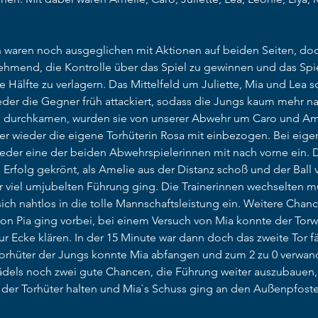
n waren noch ausgeglichen mit Aktionen auf beiden Seiten, do
hmend, die Kontrolle über das Spiel zu gewinnen und das Spi
 Hälfte zu verlagern. Das Mittelfeld um Juliette, Mia und Lea s
er die Gegner früh attackiert, sodass die Jungs kaum mehr n
 durchkamen, wurden sie von unserer Abwehr um Caro und Ame
 wieder die eigene Torhüterin Rosa mit einbezogen. Bei eige
ieder eine der beiden Abwehrspielerinnen mit nach vorne ein. D
 Erfolg gekrönt, als Amelie aus der Distanz schoß und der Ball
ur viel umjubelten Führung ging. Die Trainerinnen wechselten m
ich nahtlos in die tolle Mannschaftsleistung ein. Weitere Chan
von Pia ging vorbei, bei einem Versuch von Mia konnte der Torw
r Ecke klären. In der 15 Minute war dann doch das zweite Tor fäl
rhüter der Jungs konnte Mia abfangen und zum 2 zu 0 verwande
ädels noch zwei gute Chancen, die Führung weiter auszubauen,
 der Torhüter halten und Mia`s Schuss ging an den Außenpfost