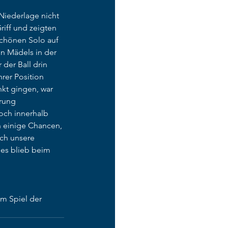
Niederlage nicht 
iff und zeigten 
chönen Solo auf 
n Mädels in der 
der Ball drin 
rer Position 
kt gingen, war 
rung 
och innerhalb 
h einige Chancen, 
ch unsere 
 es blieb beim 
om Spiel der 