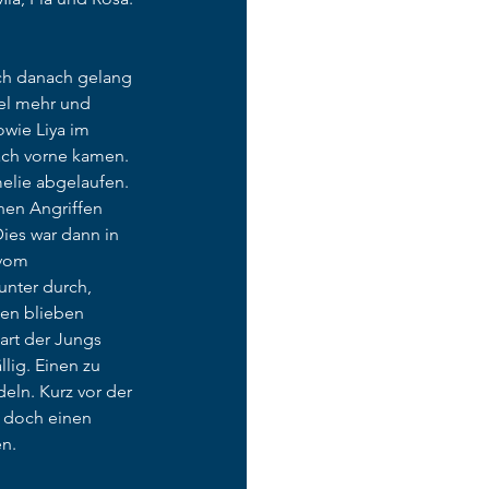
ch danach gelang 
el mehr und 
owie Liya im 
ach vorne kamen. 
lie abgelaufen. 
nen Angriffen 
ies war dann in 
 vom 
unter durch, 
cen blieben 
art der Jungs 
lig. Einen zu 
ln. Kurz vor der 
 doch einen 
en.