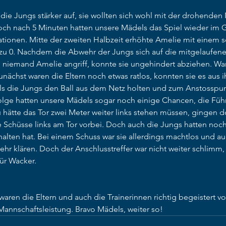
ie Jungs stärker auf, sie wollten sich wohl mit der drohenden 
och nach 5 Minuten hatten unsere Mädels das Spiel wieder im Gr
ionen. Mitte der zweiten Halbzeit erhöhte Amelie mit einem s
3 zu 0. Nachdem die Abwehr der Jungs sich auf die mitgelaufene
 niemand Amelie angriff, konnte sie ungehindert abziehen. War 
chst waren die Eltern noch etwas ratlos, konnten sie es aus ih
ls die Jungs den Ball aus dem Netz holten und zum Anstosspun
 Folge hatten unsere Mädels sogar noch einige Chancen, die Füh
hätte das Tor zwei Meter weiter links stehen müssen, gingen d
 Schüsse links am Tor vorbei. Doch auch die Jungs hatten noc
alten hat. Bei einem Schuss war sie allerdings machtlos und au
hr klären. Doch der Anschlusstreffer war nicht weiter schlimm,
ür Wacker. 
aren die Eltern und auch die Trainerinnen richtig begeistert v
Mannschaftsleistung. Bravo Mädels, weiter so!