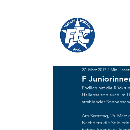
TICKETS
SHOP
FFC W
#GEMEINSAM
27. März 2017
2 Min. Lesez
F Juniorinne
Endlich hat die Rückru
Hallensaison auch im 
strahlender Sonnensche
Am Samstag, 25. März 
Nachdem die Spielerinn
hatten, konnte es losge