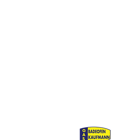
Pressemitteilung - TSV
München von 1860 e.V. und
FFC Wacker München 99
e.V. führen Gespräche zur
Zukunft des Frauen- und
Mädchenfußballs