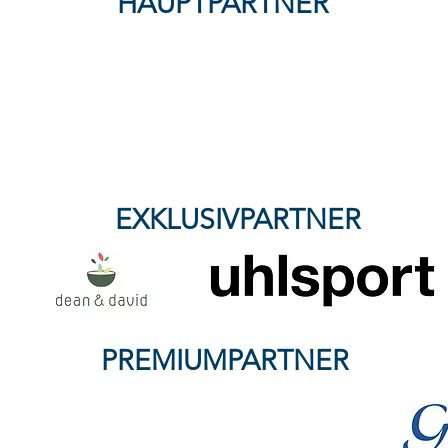
HAUPTPARTNER
FFC Wacker München
verliert knapp bei SG Haitz -
Nullnummer mit Kampfgeist:
Wacker & Kassel trennen
sich 0:0
EXKLUSIVPARTNER
PREMIUMPARTNER