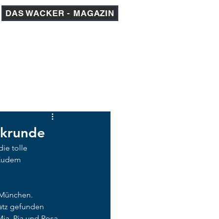
DAS WACKER - MAGAZIN
am 1
AKADEMIE
MEDIEN
ckrunde
ie tolle 
 Zudem 
 München. 
atz gefunden 
Mia, Pia und Rosa.