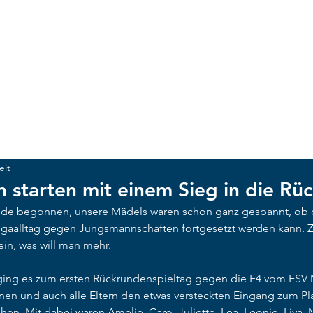
ACKER MÜNCHEN
UNSCHLAGBAR
NEWS
CLUB
Te
eit
n starten mit einem Sieg in die Rü
nde begonnen, unsere Mädels waren schon ganz gespannt, ob d
Ligaalltag gegen Jungsmannschaften fortgesetzt werden kann.
in, was will man mehr.
ging es zum ersten Rückrundenspieltag gegen die F4 vom ESV
en und auch alle Eltern den etwas versteckten Eingang zum Pl
hen. Mit dabei waren Amelie, Caro, Juliette, Lea, Leonie, Liya, 