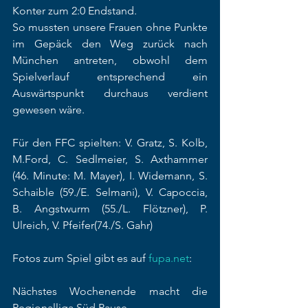
Konter zum 2:0 Endstand.
So mussten unsere Frauen ohne Punkte 
im Gepäck den Weg zurück nach 
München antreten, obwohl dem 
Spielverlauf entsprechend ein 
Auswärtspunkt durchaus verdient 
gewesen wäre.
Für den FFC spielten: V. Gratz, S. Kolb, 
M.Ford, C. Sedlmeier, S. Axthammer 
(46. Minute: M. Mayer), I. Widemann, S. 
Schaible (59./E. Selmani), V. Capoccia, 
B. Angstwurm (55./L. Flötzner), P. 
Ulreich, V. Pfeifer(74./S. Gahr)
Fotos zum Spiel gibt es auf 
fupa.net
:
Nächstes Wochenende macht die 
Regionalliga Süd Pause.