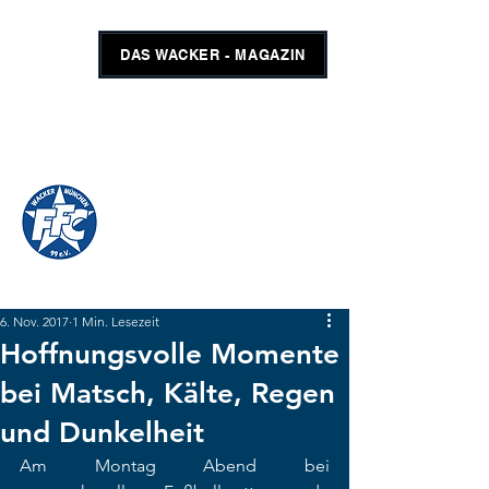
DAS WACKER - MAGAZIN
FFC WACKER MÜNCHEN
#GEMEINSAMUNSCHLAGBAR
SHOP
TICKETS
6. Nov. 2017
1 Min. Lesezeit
Hoffnungsvolle Momente
bei Matsch, Kälte, Regen
und Dunkelheit
Am Montag Abend bei 