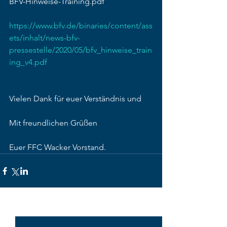
BFV-Hinweise-Training.pdf
https://www.bfv.de/binaries/content/ass
ets/inhalt/news-bfv-
pressestelle/2020/05/bfv_hinweise_train
ing_v4.pdf
Vielen Dank für euer Verständnis und
Mit freundlichen Grüßen
Euer FFC Wacker Vorstand.
Alle ansehen
Aktuelle Beiträge