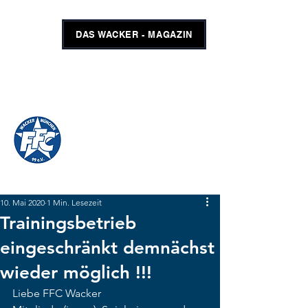
DAS WACKER - MAGAZIN
FFC WACKER MÜNCHEN
#GEMEINSAMUNSCHLAGBAR
SHOP
TICKETS
10. Mai 2020
1 Min. Lesezeit
Trainingsbetrieb
eingeschränkt demnächst
wieder möglich !!!
Liebe FFC Wacker