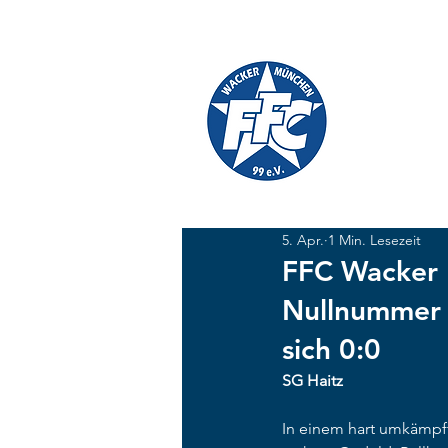
TICKETS
SHOP
FFC W
#GEMEINSAM
5. Apr.
1 Min. Lesezeit
FFC Wacker M
Nullnummer 
sich 0:0
SG Haitz
In einem hart umkämpft