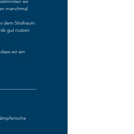
estimmten wir 
lten manchmal.
s dem Strafraum. 
rds gut nutzen 
odass wir am 
________________
ämpferische 