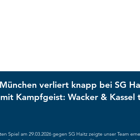
ACKER MÜNCHEN
UNSCHLAGBAR
NEWS
CLUB
Te
ünchen verliert knapp bei SG Hai
mit Kampfgeist: Wacker & Kassel 
en Spiel am 29.03.2026 gegen SG Haitz zeigte unser Team erneu