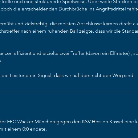
trolle und eine strukturierte Spielweise. Über weite Strecken b
d, doch die entscheidenden Durchbrüche ins Angriffsdrittel feh
emüht und zielstrebig, die meisten Abschlüsse kamen direkt au
hstreffer nach einem ruhenden Ball zeigte, dass wir die Standa
ncen effizient und erzielte zwei Treffer (davon ein Elfmeter) , s
.
t die Leistung ein Signal, dass wir auf dem richtigen Weg sind.
________________________________________________________
 der FFC Wacker München gegen den KSV Hessen Kassel eine k
mit einem 0:0 endete.