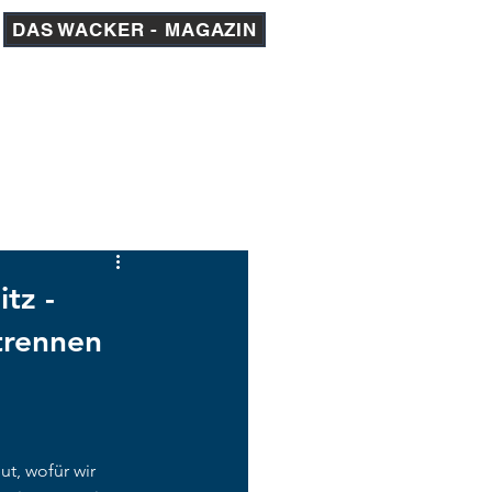
DAS WACKER - MAGAZIN
am 1
AKADEMIE
MEDIEN
tz -
trennen
t, wofür wir 