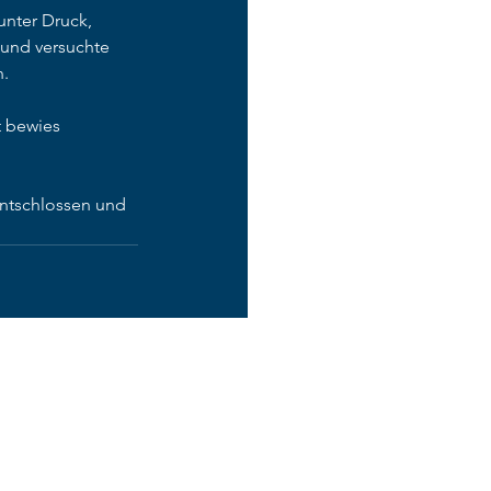
unter Druck, 
 und versuchte 
n.
 bewies 
entschlossen und 
Alle ansehen