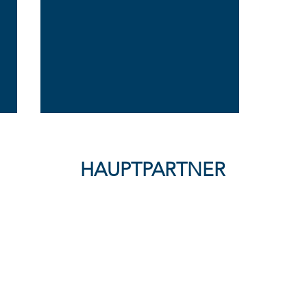
HAUPTPARTNER
Bittere Niederlage trotz
spielbestimmender Leistung
– FFC Wacker München
unterliegt mit 1:5