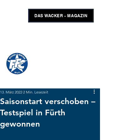
DAS WACKER - MAGAZIN
FFC WACKER MÜNCHEN
#GEMEINSAMUNSCHLAGBAR
SHOP
TICKETS
13. März 2022
2 Min. Lesezeit
Saisonstart verschoben –
Testspiel in Fürth
gewonnen