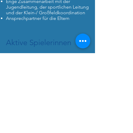
Enge Zusammenarbeit mit der
Jugendleitung, der sportlichen Leitung
und der Klein-/ Großfeldkoordination
Ansprechpartner für die Eltern
Aktive Spielerinnen
Der FFC Wacker sucht besonders ab
der U 13 noch talentierte und
leistungsstarke Spielerinnen, um u.a.
den Unterbau bzw. den Nachwuchs für
unsere hochklassig spielenden
Mannschaften zu gewährleisten. In den
unteren Altersklassen ist ein gewisses
„Grundtalent“ erforderlich.
Was Du mitbringen solltest:
Talent
Taktische und technische
Vorkenntnisse sowie mentale und