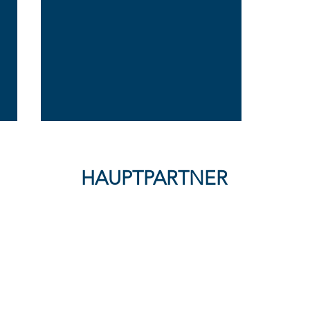
HAUPTPARTNER
FFC Wacker München
verliert knapp bei SG Haitz -
Nullnummer mit Kampfgeist:
Wacker & Kassel trennen