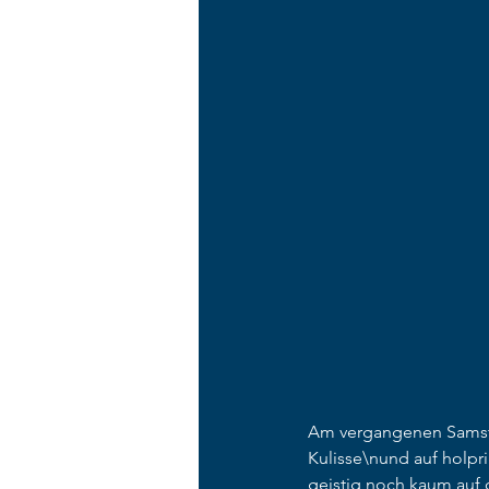
Am vergangenen Samsta
Kulisse\nund auf holpr
geistig noch kaum auf d