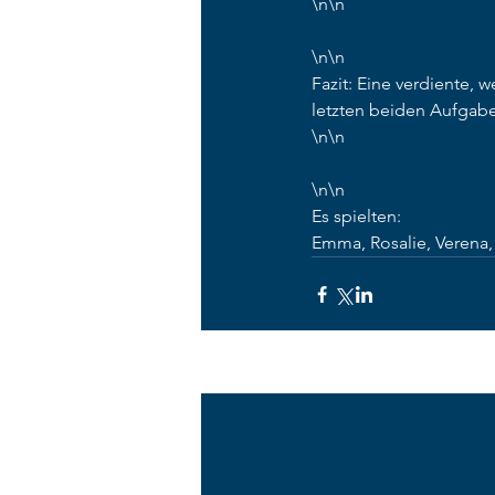
\n\n 
\n\n 
Fazit: Eine verdiente, 
letzten beiden Aufgabe
\n\n 
\n\n 
Es spielten:  
Emma, Rosalie, Verena, A
Aktuelle Beiträge