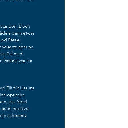
estanden. Doch 
ädels dann etwas 
und Pässe 
heiterte aber an 
as 0:2 nach 
Distanz war sie 
Elli für Lisa ins 
ine optische 
in, das Spiel 
n auch noch zu 
in scheiterte 