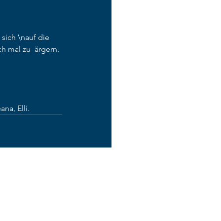
sich \nauf die 
 mal zu  ärgern. 
na, Elli. 
Alle ansehen