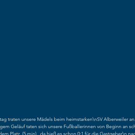
g traten unsere Mädels beim heimstarken\nSV Alberweiler an. 
igem Geläuf taten sich unsere Fußballerinnen von Beginn an sc
em Platz  (5.min) , da hieß es schon 0:1 für die Gastgeber\n na