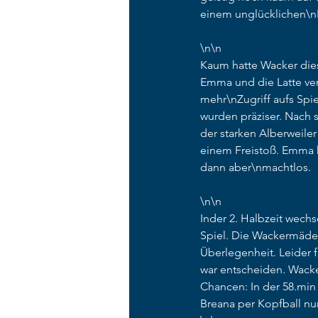
einem unglücklichen\nE
\n\n 
Kaum hatte Wacker dies
Emma und die Latte ve
mehr\nZugriff aufs Spi
wurden präziser. Nach 
der starken Alberweile
einem Freistoß. Emma 
dann aber\nmachtlos. 
\n\n 
Inder 2. Halbzeit wechs
Spiel. Die Wackermädel
Überlegenheit. Leider f
war entscheiden. Wacke
Chancen: In der 58.min 
Breana per Kopfball nur