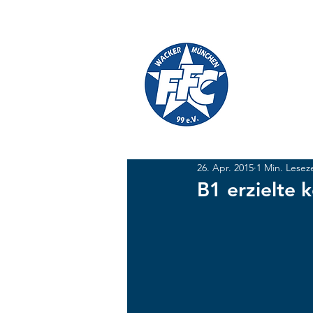
TICKETS
SHOP
FFC W
#GEMEINSAM
26. Apr. 2015
1 Min. Leseze
B1 erzielte