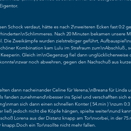
igentor. 
en Schock verdaut, hätte es nach 2\nweiteren Ecken fast 0:2 g
rhinderten\nSchlimmeres. Nach 20 Minuten bekamen unsere M
el. Die Zweikämpfe wurden zielstrebiger geführt, Aufbauspiel\n
schöner Kombination kam Lulu im Strafraum zum\nAbschluß., sc
r Keeperin. Gleich im\nGegenzug fiel dann unglücklicherweise d
konnte\nzwar noch abwehren, gegen den Nachschuß aus kurzer 
elten dann nacheinander Celine für Verena,\nBreana für Linda und 
s fanden zunehmend\nbesser ins Spiel und verschafften sich e
ng\nman sich dann einen schnellen Konter ( 54.min ) \nzum 0:3 e
r ließ jedoch nicht die Köpfe hängen, spielte weiter\nund kan
schoß Lorena aus der Distanz knapp am Tor\nvorbei, in der 75.m
 knapp.Doch ein Tor\nsollte nicht mehr fallen. 