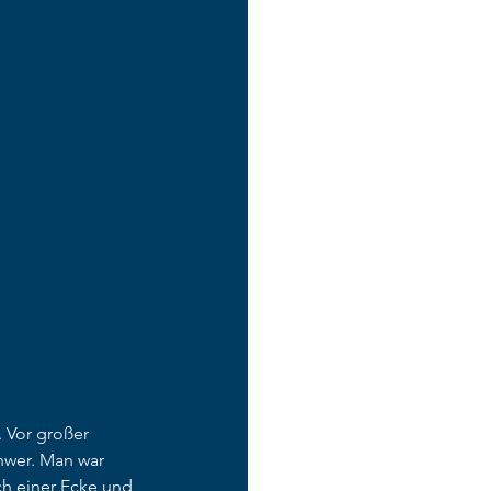
Vor großer  
hwer. Man war 
ch einer Ecke und 