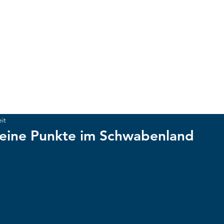
ACKER MÜNCHEN
UNSCHLAGBAR
NEWS
CLUB
Te
it
 keine Punkte im Schwabenland