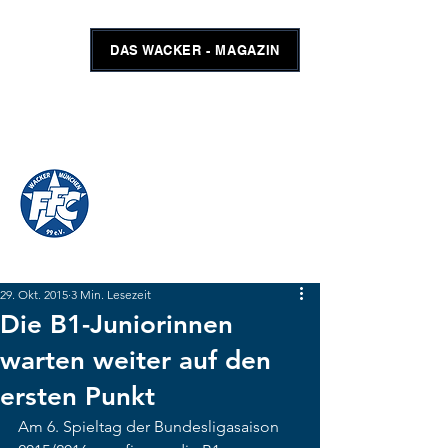
DAS WACKER - MAGAZIN
FFC WACKER MÜNCHEN
#GEMEINSAMUNSCHLAGBAR
SHOP
TICKETS
29. Okt. 2015
3 Min. Lesezeit
Die B1-Juniorinnen
warten weiter auf den
ersten Punkt
Am 6. Spieltag der Bundesligasaison 