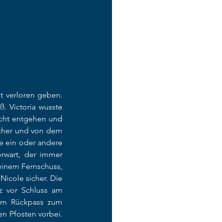
 verloren geben. 
. Victoria wusste 
icht entgehen und 
cher und von dem 
e ein oder andere 
rwart, der immer 
einem Fernschuss, 
icole sicher. Die 
z vor Schluss am 
em Rückpass zum 
n Pfosten vorbei. 