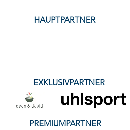
HAUPTPARTNER
FFC Wacker München
verliert knapp bei SG Haitz -
Nullnummer mit Kampfgeist:
Wacker & Kassel trennen
sich 0:0
EXKLUSIVPARTNER
PREMIUMPARTNER