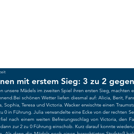
ACKER MÜNCHEN
UNSCHLAGBAR
NEWS
CLUB
Te
zeit
nen mit erstem Sieg: 3 zu 2 gege
en unsere Mädels im zweiten Spiel ihren ersten Sieg, machten 
end.Bei schönen Wetter liefen diesmal auf: Alicia, Berit, Fanni
ra, Sophia, Teresa und Victoria. Wacker erwischte einen Traumsta
u 0 in Führung. Julia verwandelte eine Ecke von der rechten Seit
r fiel nach einem weiten Befreiungsschlag von Victoria, den F
dann zur 2 zu 0 Führung einschob. Kurz darauf konnte wiederu
n. Als dann die Mädels noch einen berechtigten Strafstoß bek