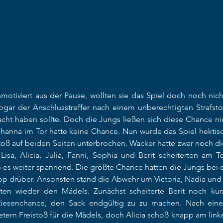
tiviert aus der Pause, wollten sie das Spiel doch noch nicht
gar der Anschlusstreffer nach einem unberechtigten Strafstoß
acht haben sollte. Doch die Jungs ließen sich diese Chance n
ohanna im Tor hatte keine Chance. Nun wurde das Spiel hektis
toß auf beiden Seiten unterbrochen. Wacker hatte zwar noch di
sa, Alicia, Julia, Fanni, Sophia und Berit scheiterten am To
b es weiter spannend. Die größte Chance hatten die Jungs bei 
pp drüber. Ansonsten stand die Abwehr um Victoria, Nadia und N
ten wieder den Mädels. Zunächst scheiterte Berit noch kur
Riesenchance, den Sack endgültig zu zu machen. Nach ein
tern Freistoß für die Mädels, doch Alicia schoß knapp am linke