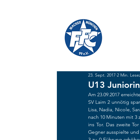
TICKETS
SHOP
FFC W
#GEMEINSAM
23. Sept. 2017
2 Min. Lese
U13 Juniorin
Am 23.09.2017 erreicht
SV Laim 2 unnötig spann
Lisa, Nadia, Nicole, Sa
nach 10 Minuten mit 3 z
ins Tor. Das zweite To
Gegner ausspielte und 
3 zu 0 Führung erhöhe