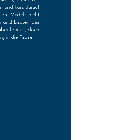
n und kurz darauf 
ere Mädels nicht 
n und bauten das 
bei heraus, doch 
g in die Pause.