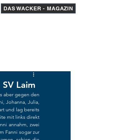
DAS WACKER - MAGAZIN
am 1
AKADEMIE
MEDIEN
n SV Laim
es aber gegen den 
, Johanna, Julia, 
rt und lag bereits 
e mit links direkt 
anni annahm, zwei 
m Fanni sogar zur 
amen, schien die 