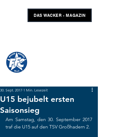
DAS WACKER - MAGAZIN
FFC WACKER MÜNCHEN
#GEMEINSAMUNSCHLAGBAR
SHOP
TICKETS
30. Sept. 2017
1 Min. Lesezeit
U15 bejubelt ersten
Saisonsieg
Am Samstag, den 30. September 2017 
traf die U15 auf den TSV Großhadern 2.