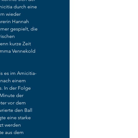
icitia durch eine 
rn wieder 
hrerin Hannah 
ner gespielt, die 
ischen 
enn kurze Zeit 
n Emma Vennekold 
s es im Amicitia-
e nach einem 
. In der Folge 
 Minute der 
eter vor dem 
rierte den Ball 
te eine starke 
zt werden 
te aus dem 