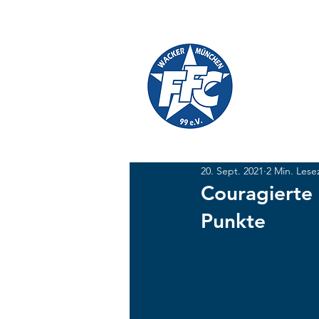
TICKETS
SHOP
FFC W
#GEMEINSAM
20. Sept. 2021
2 Min. Lese
Couragierte 
Punkte