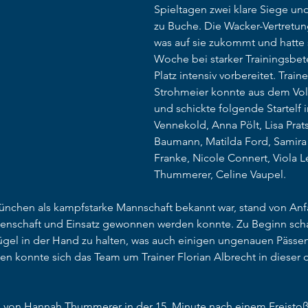
Spieltagen zwei klare Siege und
zu Buche. Die Wacker-Vertretung
was auf sie zukommt und hatte s
Woche bei starker Trainingsbet
Platz intensiv vorbereitet. Traine
Strohmeier konnte aus dem Vol
und schickte folgende Startelf 
Vennekold, Anna Pölt, Lisa Pra
Baumann, Matilda Ford, Samira 
Franke, Nicole Connert, Viola 
Thummerer, Celine Vaupel.
ünchen als kampfstarke Mannschaft bekannt war, stand von Anfa
idenschaft und Einsatz gewonnen werden konnte. Zu Beginn schaf
gel in der Hand zu halten, was auch einigen ungenauen Pässe
en konnte sich das Team um Trainer Florian Albrecht in dieser 
 von Hannah Thummerer in der 15. Minute nach einem Freistoß 