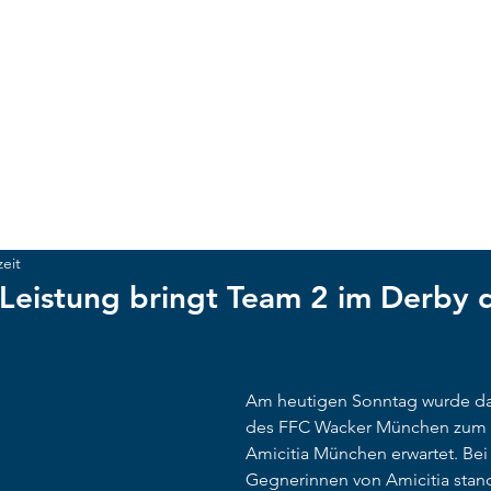
ACKER MÜNCHEN
UNSCHLAGBAR
NEWS
CLUB
Te
zeit
Leistung bringt Team 2 im Derby d
Am heutigen Sonntag wurde da
des FFC Wacker München zum 
Amicitia München erwartet. Bei
Gegnerinnen von Amicitia stan