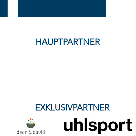
HAUPTPARTNER
FFC Wacker München
verliert knapp bei SG Haitz -
Nullnummer mit Kampfgeist:
Wacker & Kassel trennen
sich 0:0
EXKLUSIVPARTNER