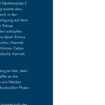
 Tabellenplatz 2 
 wusste also, 
ich in der 
eiligung auf dem 
r Tobias 
len schöpfen 
ins Spiel: Emma 
tschko, Hannah 
Körner, Catlyn 
Leibold, Hannah 
ng an fest, dass 
fte es die 
n von Wacker 
druckvollen Phase 
konnte sich der 