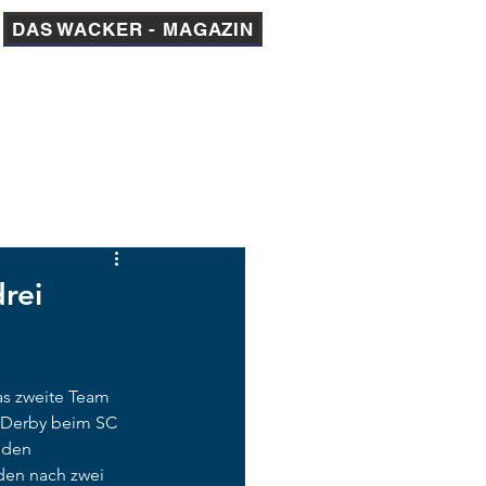
DAS WACKER - MAGAZIN
am 1
AKADEMIE
MEDIEN
rei
s zweite Team 
Derby beim SC 
 den 
den nach zwei 