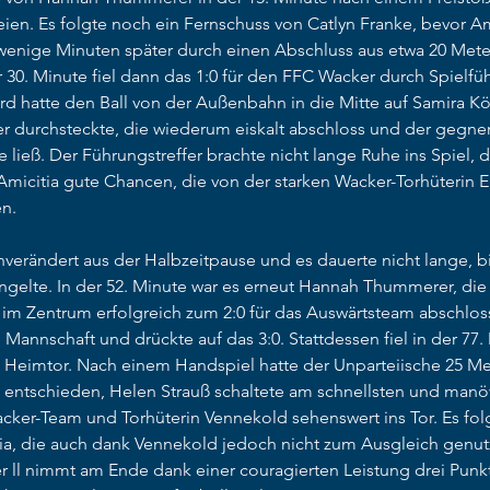
ien. Es folgte noch ein Fernschuss von Catlyn Franke, bevor Am
wenige Minuten später durch einen Abschluss aus etwa 20 Mete
r 30. Minute fiel dann das 1:0 für den FFC Wacker durch Spielfü
d hatte den Ball von der Außenbahn in die Mitte auf Samira Kör
 durchsteckte, die wiederum eiskalt abschloss und der gegner
 ließ. Der Führungstreffer brachte nicht lange Ruhe ins Spiel, d
h Amicitia gute Chancen, die von der starken Wacker-Torhüteri
en.
erändert aus der Halbzeitpause und es dauerte nicht lange, bi
ingelte. In der 52. Minute war es erneut Hannah Thummerer, di
a im Zentrum erfolgreich zum 2:0 für das Auswärtsteam abschloss
 Mannschaft und drückte auf das 3:0. Stattdessen fiel in der 77.
as Heimtor. Nach einem Handspiel hatte der Unparteiische 25 M
ß entschieden, Helen Strauß schaltete am schnellsten und manöv
cker-Team und Torhüterin Vennekold sehenswert ins Tor. Es folg
a, die auch dank Vennekold jedoch nicht zum Ausgleich genut
 ll nimmt am Ende dank einer couragierten Leistung drei Punk