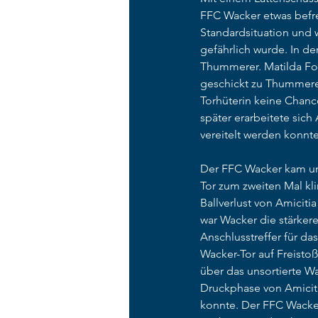
FFC Wacker etwas befre
Standardsituation und 
gefährlich wurde. In de
Thummerer. Matilda For
geschickt zu Thummerer
Torhüterin keine Chance
später erarbeitete sic
vereitelt werden konnt
Der FFC Wacker kam unv
Tor zum zweiten Mal kl
Ballverlust von Amiciti
war Wacker die stärkere
Anschlusstreffer für d
Wacker-Tor auf Freisto
über das unsortierte Wa
Druckphase von Amiciti
konnte. Der FFC Wacker