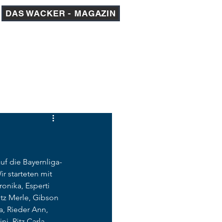
DAS WACKER - MAGAZIN
am 1
AKADEMIE
MEDIEN
uf die Bayernliga-
r starteten mit 
onika, Esperti 
tz Merle, Gibson 
a, Rieder Ann, 
i, Ritz Carla. 