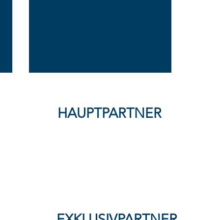
HAUPTPARTNER
FFC Wacker München
verliert knapp bei SG Haitz -
Nullnummer mit Kampfgeist:
Wacker & Kassel trennen
sich 0:0
EXKLUSIVPARTNER