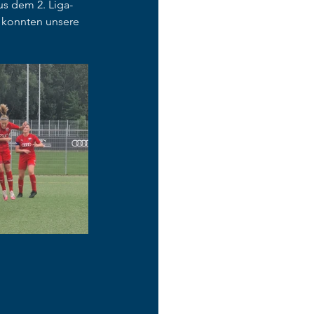
us dem 2. Liga-
 konnten unsere 