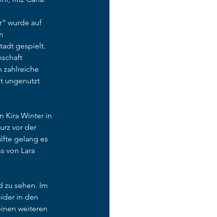
“ wurde auf 
m 
adt gespielt. 
schaft 
 zahlreiche 
t ungenutzt 
 Kira Winter in 
urz vor der 
lfte gelang es 
s von Lara 
 zu sehen. Im 
ider in den 
einen weiteren 