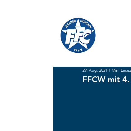
TICKETS
SHOP
FFC W
#GEMEINSAM
29. Aug. 2021
1 Min. Lesez
FFCW mit 4. 