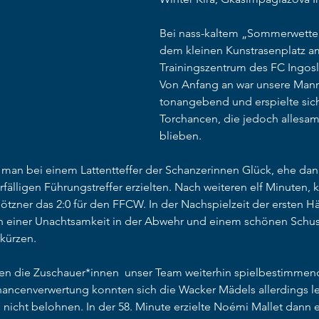
Bei nass-kaltem „Sommerwetter
dem kleinen Kunstrasenplatz a
Trainingszentrum des FC Ingoslt
Von Anfang an war unsere Mann
tonangebend und erspielte sich
Torchancen, die jedoch allesam
blieben. 
 man bei einem Lattentteffer der Schanzerinnen Glück, ehe dann
fälligen Führungstreffer erzielten. Nach weiteren elf Minuten, k
Flötzner das 2:0 für den FFCW. In der Nachspielzeit der ersten Hä
h einer Unachtsamkeit in der Abwehr und einem schönen Schus
rkürzen. 
en die Zuschauer*innen  unser Team weiterhin spielbestimmend
ancenverwertung konnten sich die Wacker Mädels allerdings le
 nicht belohnen. In der 58. Minute erzielte Noémi Mallet dann 