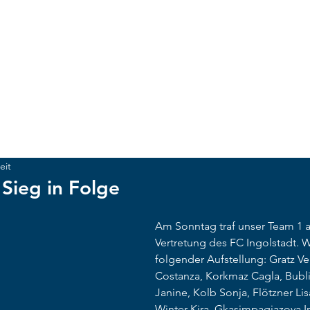
ACKER MÜNCHEN
UNSCHLAGBAR
NEWS
CLUB
Te
eit
Sieg in Folge
Am Sonntag traf unser Team 1 a
Vertretung des FC Ingolstadt. Wi
folgender Aufstellung: Gratz Ver
Costanza, Korkmaz Cagla, Bubli
Janine, Kolb Sonja, Flötzner Lis
Winter Kira, Gkasimpagiazova Irin