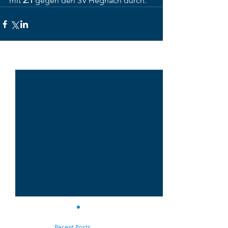
mit 
2:1
 gegen den SV Hegnach durch.
Alle ansehen
Aktuelle Beiträge
Recent Posts