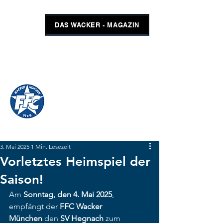
DAS WACKER - MAGAZIN
FFC WACKER MÜNCHEN
#GEMEINSAMUNSCHLAGBAR
SHOP
TICKETS
3. Mai 2025
1 Min. Lesezeit
Vorletztes Heimspiel der
Saison!
Am 
Sonntag, den 4. Mai 2025
, 
empfängt der 
FFC Wacker 
München
 den 
SV Hegnach
 zum 