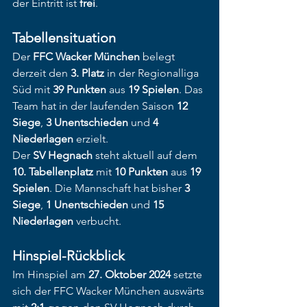
der Eintritt ist 
frei
.​
Tabellensituation
Der 
FFC Wacker München
 belegt 
derzeit den 
3. Platz
 in der Regionalliga 
Süd mit 
39 Punkten
 aus 
19 Spielen
. Das 
Team hat in der laufenden Saison 
12 
Siege
, 
3 Unentschieden
 und 
4 
Niederlagen
 erzielt.​
Der 
SV Hegnach
 steht aktuell auf dem 
10. Tabellenplatz
 mit 
10 Punkten
 aus 
19 
Spielen
. Die Mannschaft hat bisher 
3 
Siege
, 
1 Unentschieden
 und 
15 
Niederlagen
 verbucht.​
Hinspiel-Rückblick
Im Hinspiel am 
27. Oktober 2024
 setzte 
sich der FFC Wacker München auswärts 