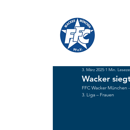
TICKETS
SHOP
FFC W
#GEMEINSAM
3. März 2025
1 Min. Leseze
Wacker siegt
FFC Wacker München - Ei
3. Liga – Frauen  