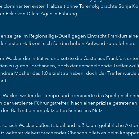
er dominanten ersten Halbzeit ohne Torerfolg brachte Sonja Ko
er Ecke von Dilara Agac in Führung.   
 zeigte im Regionalliga-Duell gegen Eintracht Frankfurt eine s
 der ersten Halbzeit, sich für den hohen Aufwand zu belohnen.
Wacker die Initiative und setzte die Gäste aus Frankfurt unter
rten zu guten Torchancen, doch der entscheidende Treffer wollte 
Andrea Mosher das 1:0 erzielt zu haben, doch der Treffer wurde
nnt.
 Wacker weiter das Tempo und dominierte das Spielgeschehen.
h der verdiente Führungstreffer: Nach einer präzise getretenen 
 den Ball mit einem platzierten Schuss ins Netz.
rte sich Wacker äußerst stabil und ließ kaum gefährliche Aktio
rotz weiterer vielversprechender Chancen blieb es beim knappen