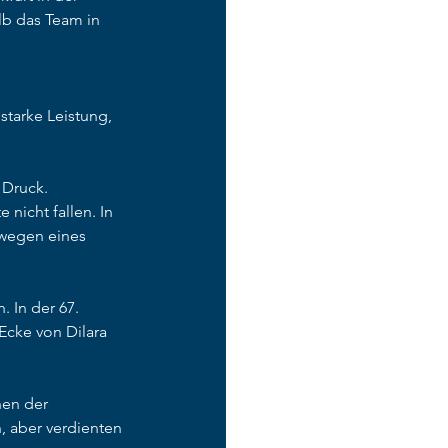
lb das Team in 
tarke Leistung, 
 Druck. 
nicht fallen. In 
 wegen eines 
 In der 67. 
Ecke von Dilara 
nen der 
, aber verdienten 