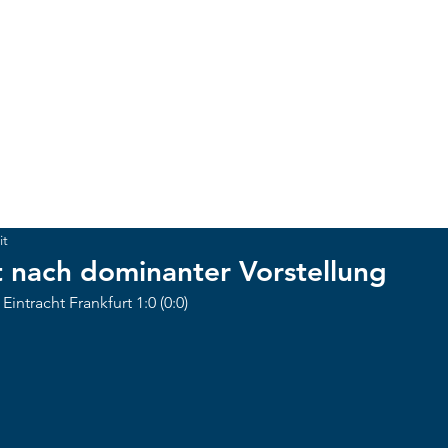
ACKER MÜNCHEN
UNSCHLAGBAR
NEWS
CLUB
Te
it
 nach dominanter Vorstellung
ntracht Frankfurt 1:0 (0:0) 