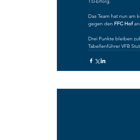
1:0-Erfolg.
Das Team hat nun am 
gegen den 
FFC Hof
 an
Drei Punkte bleiben zu
Tabellenführer VFB Stu
Aktuelle Beiträge