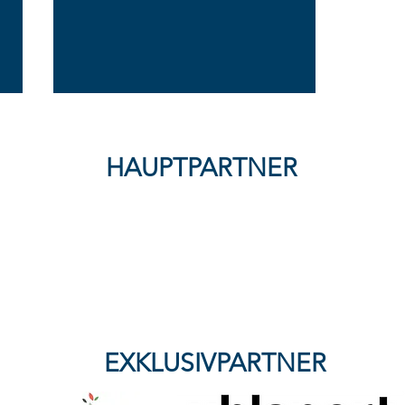
HAUPTPARTNER
FFC Wacker München
verliert knapp bei SG Haitz -
Nullnummer mit Kampfgeist:
Wacker & Kassel trennen
sich 0:0
EXKLUSIVPARTNER