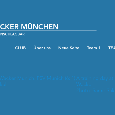
ACKER MÜNCHEN
UNSCHLAGBAR
CLUB
Über uns
Neue Seite
Team 1
TE
Wacker Munich: PSV Munich (6: 1)
A training day at
kal
Wacker
Photo: Samir Sak
gegenPSV_München_6-1_Foto_Samir_Sakkal_(3).JPG
2014-10-06 Ein Trainingstag 