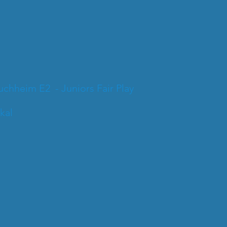
Puchheim E2
- Juniors Fair Play
kal
unioren Fair-Play-Cup 2015-Foto Sakkal (2).JPG