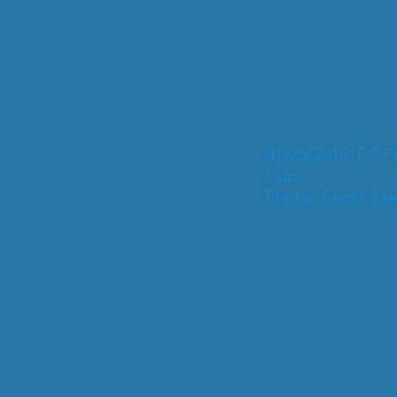
01/25/2015: FC 
Cup
Photo: Samir Sak
2015-01-24 FC Puchheim E2-J