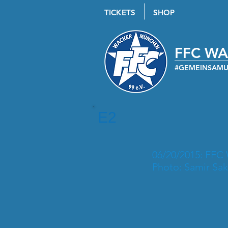
TICKETS
SHOP
FFC W
#GEMEINSAM
E2
06/20/2015: FFC 
Photo: Samir Sak
2015-06-20_E2_FFC_Wacker_