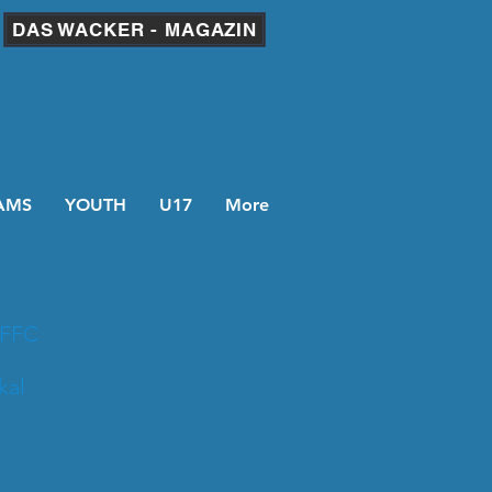
DAS WACKER - MAGAZIN
AMS
YOUTH
U17
More
 FFC
kal
bei FFC Wacker_Foto SamirSakk101.JPG